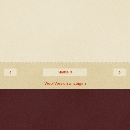
‹
›
Startseite
Web-Version anzeigen