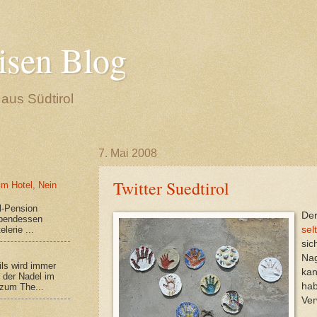
isen Blog
aus Südtirol
7. Mai 2008
Twitter Suedtirol
 im Hotel, Nein
el-Pension
De
Abendessen
lerie ...
sel
sic
Nag
ls wird immer
kan
 der Nadel im
hab
zum The...
Ver