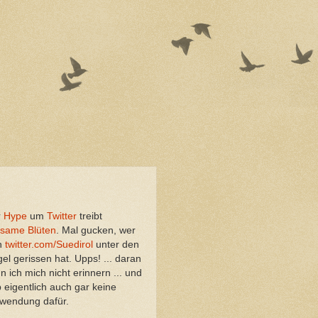
r
Hype
um
Twitter
treibt
tsame Blüten
. Mal gucken, wer
h
twitter.com/Suedirol
unter den
el gerissen hat. Upps! ... daran
n ich mich nicht erinnern ... und
 eigentlich auch gar keine
wendung dafür.