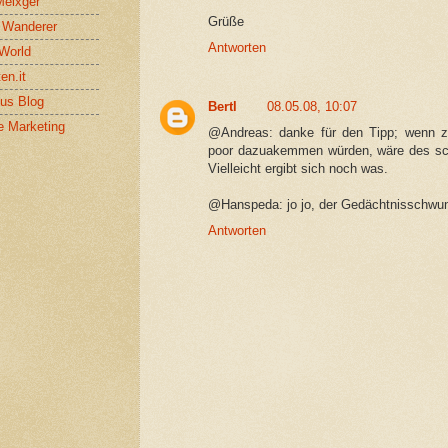
Meixger
Grüße
l Wanderer
Antworten
World
en.it
us Blog
Bertl
08.05.08, 10:07
e Marketing
@Andreas: danke für den Tipp; wenn zu
poor dazuakemmen würden, wäre des scho
Vielleicht ergibt sich noch was.
@Hanspeda: jo jo, der Gedächtnisschwun
Antworten