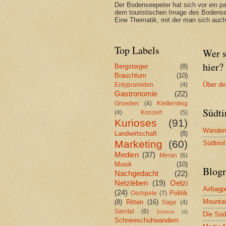
Der Bodenseepeter hat sich vor ein p
dem touristischen Image des Bodense
Eine Thematik, mit der man sich auch 
Top Labels
Wer s
hier?
Bergsteiger
(8)
Brauchtum
(10)
Über de
Erdypramiden
(4)
Gastronomie
(22)
Groeden
(4)
Klettersteig
Südti
(4)
Konzert
(5)
Kurioses
(91)
Wandern
Landwirtschaft
(8)
Marketing
(60)
Südtiro
Medien
(37)
Meran
(6)
Musik
(10)
Blogr
Nachgedacht
(22)
Netzleben
(19)
Oetzi
Airbag
(24)
Politik
Oschpele
(7)
Mountai
(8)
Ritten
(16)
Sage
(4)
Sarntal
(6)
Schloss
(3)
Die Südt
Schneeschuhwandern