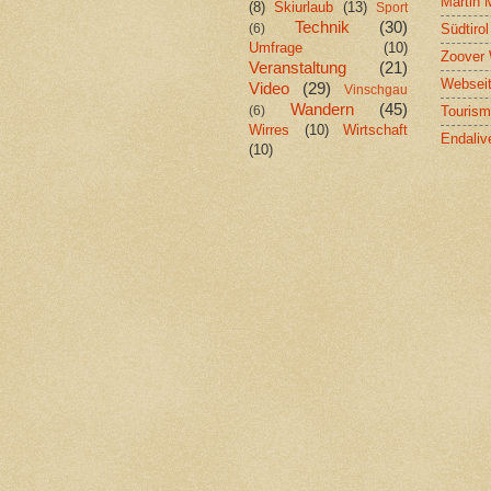
Martin 
(8)
Skiurlaub
(13)
Sport
Technik
(30)
Südtiro
(6)
Umfrage
(10)
Zoover 
Veranstaltung
(21)
Webseit
Video
(29)
Vinschgau
Wandern
(45)
Tourism
(6)
Wirres
(10)
Wirtschaft
Endaliv
(10)