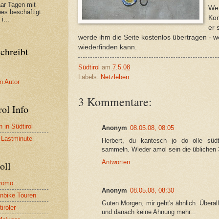
aar Tagen mit
Wen
es beschäftigt.
Kon
i...
er 
werde ihm die Seite kostenlos übertragen - w
wiederfinden kann.
chreibt
Südtirol
am
7.5.08
Labels:
Netzleben
n Autor
3 Kommentare:
rol Info
 in Südtirol
Anonym
08.05.08, 08:05
l Lastminute
Herbert, du kantesch jo do olle südt
sammeln. Wieder amol sein die üblichen 
Antworten
oll
promo
Anonym
08.05.08, 08:30
nbike Touren
Guten Morgen, mir geht's ähnlich. Überall
iroler
und danach keine Ahnung mehr...