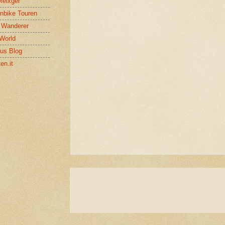
Meixger
nbike Touren
l Wanderer
World
us Blog
en.it