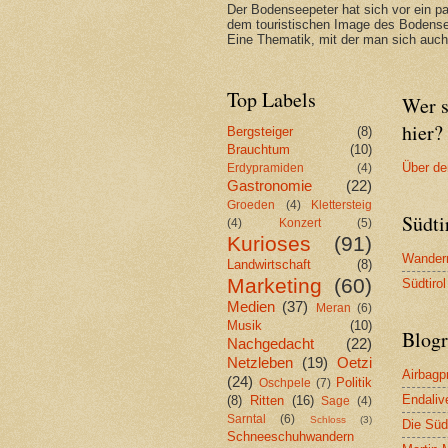
Der Bodenseepeter hat sich vor ein p
dem touristischen Image des Bodense
Eine Thematik, mit der man sich auch 
Top Labels
Wer s
hier?
Bergsteiger
(8)
Brauchtum
(10)
Über de
Erdypramiden
(4)
Gastronomie
(22)
Groeden
(4)
Klettersteig
Südti
(4)
Konzert
(5)
Kurioses
(91)
Wandern
Landwirtschaft
(8)
Marketing
(60)
Südtiro
Medien
(37)
Meran
(6)
Musik
(10)
Blogr
Nachgedacht
(22)
Netzleben
(19)
Oetzi
Airbag
(24)
Politik
Oschpele
(7)
Endaliv
(8)
Ritten
(16)
Sage
(4)
Sarntal
(6)
Schloss
(3)
Die Südt
Schneeschuhwandern