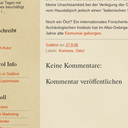
aar Tagen mit
kleine Unachtsamkeit bei der Verlegung der
es beschäftigt.
vom Hauslabjoch jedoch einen "italienischen
i...
Noch ein Ötzi? Ein internationales Forscher
Archäologischen Instituts hat im Altai-Gebirg
chreibt
Jahre alte
Eismumie geborgen
.
Südtirol
am
27.9.06
n Autor
Labels:
Kurioses
,
Oetzi
rol Info
Keine Kommentare:
 in Südtirol
Kommentar veröffentlichen
l Lastminute
oll
promo
e Marketing
iroler