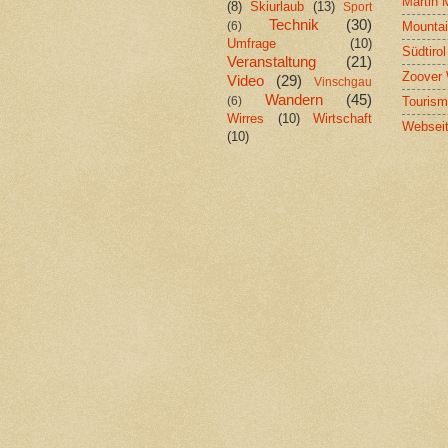
Martin 
(8)
Skiurlaub
(13)
Sport
Technik
(30)
Mountai
(6)
Umfrage
(10)
Südtiro
Veranstaltung
(21)
Zoover 
Video
(29)
Vinschgau
Wandern
(45)
Tourism
(6)
Wirres
(10)
Wirtschaft
Webseit
(10)