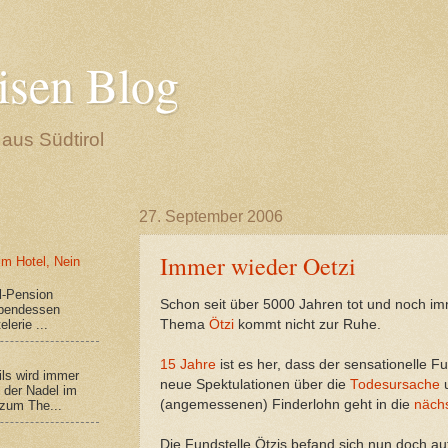
isen Blog
aus Südtirol
27. September 2006
Immer wieder Oetzi
 im Hotel, Nein
el-Pension
Schon seit über 5000 Jahren tot und noch im
Abendessen
lerie ...
Thema
Ötzi
kommt nicht zur Ruhe.
15 Jahre
ist es her, dass der sensationelle 
ls wird immer
neue Spektulationen über die
Todesursache
u
 der Nadel im
(angemessenen) Finderlohn geht in die
näch
zum The...
Die Fundstelle Ötzis befand sich nun doch a