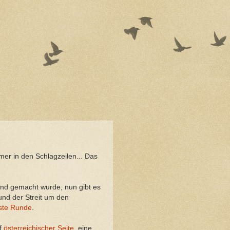
mer in den Schlagzeilen... Das
Fund gemacht wurde, nun gibt es
nd der Streit um den
ste Runde
.
uf
österreichischer Seite
, eine